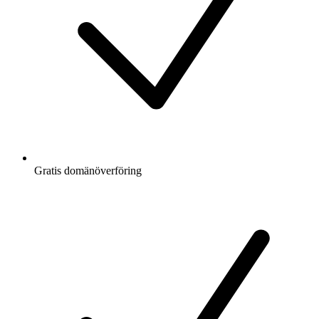
Gratis
domänöverföring