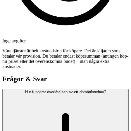
Inga avgifter
Våra tjänster är helt kostnadsfria för köpare. Det är säljaren som
betalar vår provision. Du betalar endast köpesumman (antingen köp-
nu-priset eller det överenskomna budet) – utan några extra
kostnader.
Frågor & Svar
Hur fungerar överlåtelsen av ett domäninnehav?