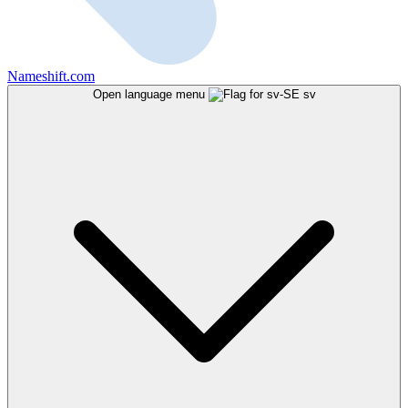
Nameshift.com
Open language menu
sv